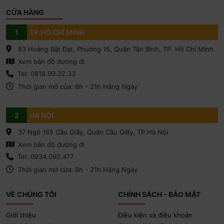
đặt ngay”
trong email chúng tôi gửi, mã QR HiROAM sẽ
CỬA HÀNG
được tự động cài đặt trên điện thoại của bạn.
1
TP.HỒ CHÍ MINH
Nếu eSIM được kích hoạt trong quá trình cài đặt, đừng
lo! Chỉ cần giữ tắt
Chuyển vùng dữ liệu
cho đến khi
83 Hoàng Bật Đạt, Phuờng 15, Quận Tân Bình, TP. Hồ Chí Minh
bạn đến nơi.
Xem bản đồ đường đi
Nếu eSIM HiROAM không hoạt động, đừng xóa — chỉ
Tel: 0818.99.22.33
cần cài đặt
APN
bằng mã chúng tôi gửi qua email.
Thời gian mở cửa: 8h - 21h Hằng Ngày
2
HÀ NỘI
37 Ngõ 165 Cầu Giấy, Quận Cầu Giấy, TP.Hà Nội
Xem bản đồ đường đi
Tel: 0934.092.477
Thời gian mở cửa: 8h - 21h Hằng Ngày
VỀ CHÚNG TÔI
CHÍNH SÁCH - BẢO MẬT
Giới thiệu
Điều kiện và điều khoản