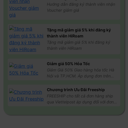
→ Bật
eSIM HiROAM
→ Tắt
các SIM khác đã cài đặt
→
Hướng dẫn đăng ký thành viên nhận
Chọn
eSIM HiROAM
vừa cài đặt trong
Dữ liệu di động
Voucher giảm giá
→ Quay lại
Kết nối
→ Nhấn
Mạng di động
→ Bật
Chuyển vùng dữ liệu
của
eSIM HiROAM
để bắt đầu
gói dữ liệu của bạn
Tặng mã giảm giá 5% khi đăng ký
thành viên HiRoam
Tặng mã giảm giá 5% khi đăng ký
thành viên HiRoam
Lưu ý quan trọng
Giảm giá 50% Hỏa Tốc
Kết nối với mạng Wi-Fi ổn định, tránh dùng Wi-Fi công
Giảm Giá 50% Giao hàng hỏa tốc Hà
cộng khi cài đặt.
Nội và TP.HCM. Áp dụng đơn trên
500k, điều kiện áp dụng cho đơn
Mã thủ công để cài đặt eSIM không phải là đường link;
hàng thanh toán Online
Chương trình Ưu Đãi Freeship
chỉ cần sao chép và dán vào đúng ô, đảm bảo đầy đủ
FREESHIP cho tất cả đơn hàng ship
và không có khoảng trắng.
qua Viettelpost áp dụng đối với đơn
Nếu mã QR không hoạt động trên thiết bị iOS hoặc
hàng từ 200k trở lên
Android, hãy thử cài đặt thủ công.
Đối với iOS 17.4 trở lên, bạn chỉ cần bấm vào nút
“Cài