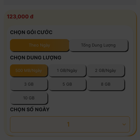
123,000 đ
CHỌN GÓI CƯỚC
Theo Ngày
Tổng Dung Lượng
CHỌN DUNG LƯỢNG
500 MB/Ngày
1 GB/Ngày
2 GB/Ngày
3 GB
5 GB
8 GB
10 GB
CHỌN SỐ NGÀY
1