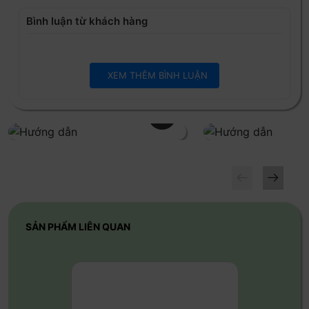
👉 Cách kiểm tra: Nhập *#06# → Nếu hiện EID nghĩa là máy
hỗ trợ.
Bình luận từ khách hàng
1. Thêm eSIM Hi ROAM trên IOS
Vào
Cài đặt
→ Chọn
Di động
→ Chọn
Thêm eSIM
→
XEM THÊM BÌNH LUẬN
Nhấn
Tùy chọn khác
→ Sử dụng
Mã QR
→
Quét mã
QR
hoặc
(
Nhập chi tiết thủ công)
→ Nhấn
Tiếp
→
Tiếp tục kích hoạt
2. Các bước kích hoạt eSIM Hi ROAM
Việc kích hoạt eSIM chỉ có thể hoàn tất khi bạn đã đến nơi.
SẢN PHẨM LIÊN QUAN
Thêm eSIM trên iOS
Vào
Cài đặt
→
Dữ liệu di động
→ Chọn
SIM cá nhân
hoặc eSIM của bạn
→ Tắt
SIM cá nhân hoặc eSIM
bằng cách gạt tắt tùy chọn
"Bật dòng này"
→
Nhấn
vào
eSIM HiROAM
(có thể hiển thị là
Travel, Business,