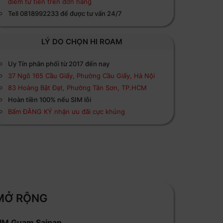
điểm từ tiền trên đơn hàng
Tell 0818992233 để được tư vấn 24/7
LÝ DO CHỌN HI ROAM
Uy Tín phân phối từ 2017 đến nay
37 Ngõ 165 Cầu Giấy, Phường Cầu Giấy, Hà Nội
83 Hoàng Bật Đạt, Phường Tân Sơn, TP.HCM
Hoàn tiền 100% nếu SIM lỗi
Bấm ĐĂNG KÝ nhận ưu đãi cực khủng
MỞ RỘNG
IM Guam Saipan