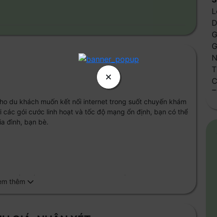
L
D
G
G
N
T
C
T
 cho du khách muốn kết nối internet trong suốt chuyến khám
đ
 các gói cước linh hoạt và tốc độ mạng ổn định, bạn có thể
s
gia đình, bạn bè.
C
C
Q
nhu cầu sử dụng internet hàng ngày của bạn.
ai có nhu cầu sử dụng dữ liệu lớn hơn trong thời gian dài.