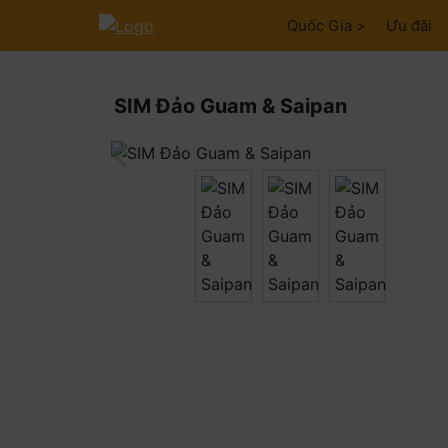
Quốc Gia >
Ưu đãi
SIM Đảo Guam & Saipan