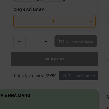
CHỌN SỐ NGÀY
1
–
+
Thêm vào giỏ hàng
MUA NGAY
Chia sẻ bạn bè
IA & NHÀ MẠNG
S