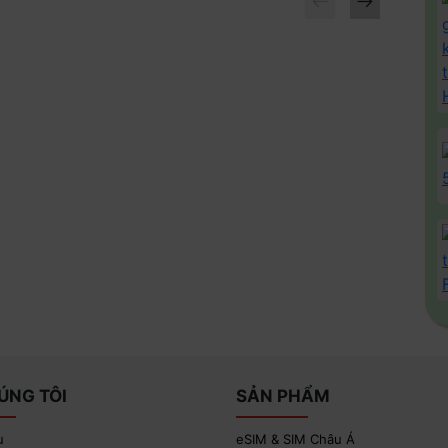
→
Chọn SIM du lịch quốc tế (hoặc eSIM HiROAM / tên bạn
đặt → Di động → Dữ liệu di động
→
chọn
SIM HiROAM
làm
ming)
để sử dụng mạng quốc tế
→ Quản lý SIM →
bật
Chuyển vùng dữ liệu
để sử dụng. Nếu
sim Chính, Danh Nghiệp tùy bạn đặt tên)
→
Chọn
Dữ liệu Di
ữ liệu. Bật
Dữ liệu di dộng
để sử dụng.
ÚNG TÔI
SẢN PHẨM
mà vẫn không sử dụng được, xin vui lòng
cài APN
u
eSIM & SIM Châu Á