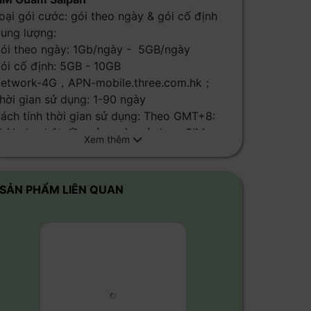
oại gói cước: gói theo ngày & gói cố định
ung lượng:
ói theo ngày: 1Gb/ngày - 5GB/ngày
ói cố định: 5GB - 10GB
etwork-4G，APN-mobile.three.com.hk；
hời gian sử dụng: 1-90 ngày
ách tính thời gian sử dụng: Theo GMT+8:
hời gian bắt đầu của ngày sử dụng SIM
ược tính bắt đầu từ lúc lắp SIM cho tới 01:00
áng giờ Việt Nam tiếp theo.
ông nghệ mạng: 4G/5G
SẢN PHẨM LIÊN QUAN
hia sẻ Hotspot: có
uốc gia áp dụng: Guam Saipan