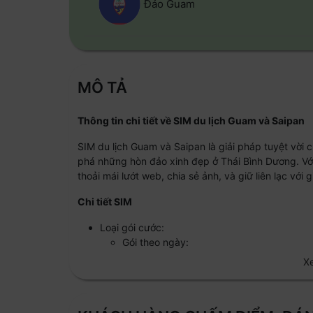
Đảo Guam
MÔ TẢ
Thông tin chi tiết về SIM du lịch Guam và Saipan
SIM du lịch Guam và Saipan là giải pháp tuyệt vời
phá những hòn đảo xinh đẹp ở Thái Bình Dương. Với
thoải mái lướt web, chia sẻ ảnh, và giữ liên lạc với 
Chi tiết SIM
Loại gói cước:
Gói theo ngày:
1GB/ngày hoặc 5GB/ngày - Đáp ứng 
Gói cố định:
5GB hoặc 10GB - Lựa chọn cho những 
Thời gian sử dụng: