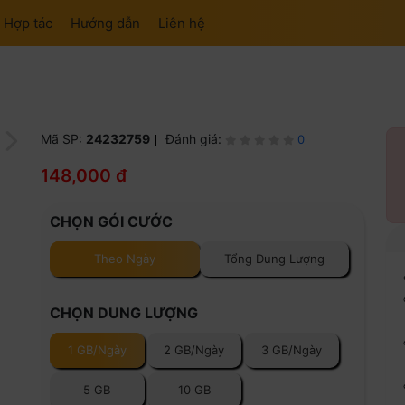
Hợp tác
Hướng dẫn
Liên hệ
Mã SP:
24232759
Đánh giá:
0
148,000 đ
CHỌN GÓI CƯỚC
Theo Ngày
Tổng Dung Lượng
CHỌN DUNG LƯỢNG
1 GB/Ngày
2 GB/Ngày
3 GB/Ngày
5 GB
10 GB