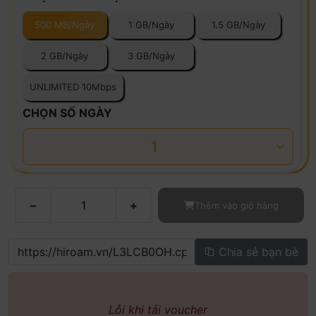
500 MB/Ngày
1 GB/Ngày
1.5 GB/Ngày
2 GB/Ngày
3 GB/Ngày
UNLIMITED 10Mbps
CHỌN SỐ NGÀY
1
–
+
Thêm vào giỏ hàng
Chia sẻ bạn bè
Lỗi khi tải voucher