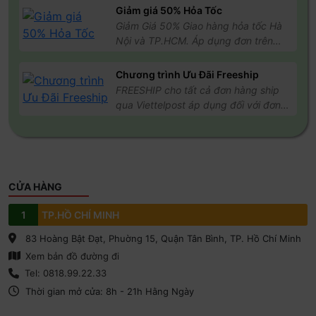
Giảm giá 50% Hỏa Tốc
không sử dụng được, xin vui lòng
cài APN
Giảm Giá 50% Giao hàng hỏa tốc Hà
Không lắp sim trước tại Việt Nam, tránh nhận mạng Việt
Nội và TP.HCM. Áp dụng đơn trên
Nam và nhận APN, phải cài lại khi sang nước ngoài
500k, điều kiện áp dụng cho đơn
Đối với sim nhiều nước trong đó có Việt Nam, không bật
hàng thanh toán Online
sim để không bị tính ngày sử dụng
Chương trình Ưu Đãi Freeship
Không hỗ trợ điện thoại không phải bản quốc tế, bản
FREESHIP cho tất cả đơn hàng ship
nhà mạng, bản Lock, sim ghép.
qua Viettelpost áp dụng đối với đơn
Liên hệ HiROAM nếu bạn cần trợ giúp để sử dụng và cài
hàng từ 200k trở lên
đặt sim.
CỬA HÀNG
1
TP.HỒ CHÍ MINH
83 Hoàng Bật Đạt, Phuờng 15, Quận Tân Bình, TP. Hồ Chí Minh
Xem bản đồ đường đi
Tel: 0818.99.22.33
Thời gian mở cửa: 8h - 21h Hằng Ngày