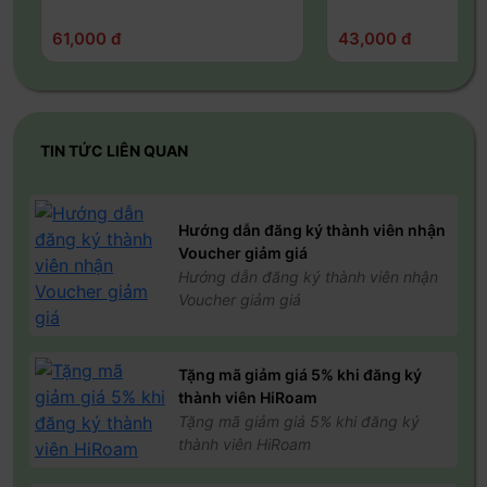
liệu di động
→
chọn
SIM HiROAM
làm dữ liệu chính. Bật
Chuyển vùng dữ liệu (Data Roaming)
để sử dụng mạng
61,000 đ
43,000 đ
quốc tế
2.
Sử dụng sim Hi ROAM trên IOS?
TIN TỨC LIÊN QUAN
Chỉ hoạt động khi đến quốc gia bạn mua sim
Lắp SIM
vào điện thoại
→
Vào
Cài đặt → Kết nối → Quản lý
SIM →
bật
Chuyển vùng dữ liệu
để sử dụng. Nếu 2 SIM vào
Hướng dẫn đăng ký thành viên nhận
Quản lý SIM → (
bật SIM HiROAM, hoặc sim Chính, Danh
Voucher giảm giá
Nghiệp tùy bạn đặt tên)
→
Chọn
Dữ liệu Di Động →
Chọn
Hướng dẫn đăng ký thành viên nhận
SIM HIROAM
là sim chính sử dụng dữ liệu. Bật
Dữ liệu di
Voucher giảm giá
dộng
để sử dụng.
Tặng mã giảm giá 5% khi đăng ký
thành viên HiRoam
Tặng mã giảm giá 5% khi đăng ký
thành viên HiRoam
Lưu ý khi sử dụng SIM du lịch quốc tế
Trong trường hợp vào và bật Dữ liệu di động mà vẫn