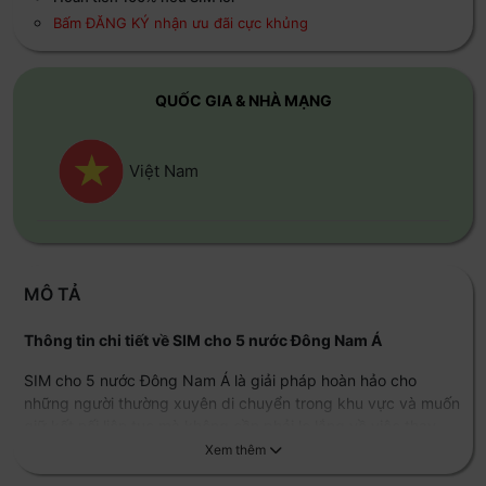
Bấm ĐĂNG KÝ nhận ưu đãi cực khủng
QUỐC GIA & NHÀ MẠNG
Việt Nam
MÔ TẢ
Thông tin chi tiết về SIM cho 5 nước Đông Nam Á
SIM cho 5 nước Đông Nam Á là giải pháp hoàn hảo cho
những người thường xuyên di chuyển trong khu vực và muốn
giữ kết nối liên tục mà không cần phải lo lắng về việc thay
SIM. Với các gói cước đa dạng và công nghệ tiên tiến, bạn sẽ
được trải nghiệm internet tốc độ cao trong suốt chuyến đi.