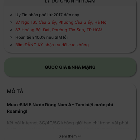
LÝ DO CHỌN HI ROAM
Uy Tín phân phối từ 2017 đến nay
37 Ngõ 165 Cầu Giấy, Phường Cầu Giấy, Hà Nội
83 Hoàng Bật Đạt, Phường Tân Sơn, TP.HCM
Hoàn tiền 100% nếu SIM lỗi
Bấm ĐĂNG KÝ nhận ưu đãi cực khủng
QUỐC GIA & NHÀ MẠNG
MÔ TẢ
Mua eSIM 5 Nước Đông Nam Á – Tạm biệt cước phí
Roaming!
Kết nối Internet 3G/4G/5G không giới hạn chỉ trong vài phút.
Lướt web, gọi video, và dùng mạng xã hội mượt mà, giữ liên
lạc với gia đình và bạn bè.