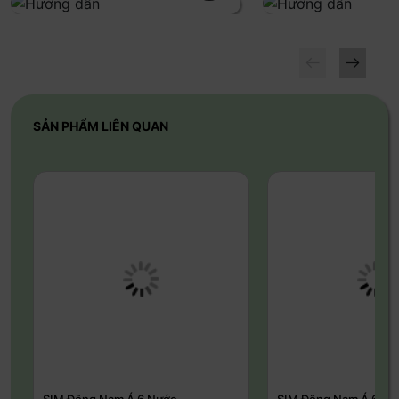
1. Thêm eSIM Hi ROAM trên IOS
Vào
Cài đặt
→ Chọn
Di động
→ Chọn
Thêm eSIM
→
Nhấn
Tùy chọn khác
→ Sử dụng
Mã QR
→
Quét mã
QR
hoặc
(
Nhập chi tiết thủ công)
→ Nhấn
Tiếp
→
Tiếp tục kích hoạt
SẢN PHẨM LIÊN QUAN
2. Các bước kích hoạt eSIM Hi ROAM
Việc kích hoạt eSIM chỉ có thể hoàn tất khi bạn đã đến nơi.
Thêm eSIM trên iOS
Vào
Cài đặt
→
Dữ liệu di động
→ Chọn
SIM cá nhân
hoặc eSIM của bạn
→ Tắt
SIM cá nhân hoặc eSIM
bằng cách gạt tắt tùy chọn
"Bật dòng này"
→
Nhấn
vào
eSIM HiROAM
(có thể hiển thị là
Travel, Business,
Secondary
hoặc tên bạn đã đặt khi cài đặt) → Đảm bảo
rằng tùy chọn
"Bật dòng này"
đã được kích hoạt cho
SIM Đông Nam Á 6 Nước
SIM Đông Nam Á 6 Nư