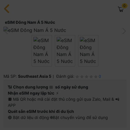
0
eSIM Đông Nam Á 5 Nước
Mã SP:
Southeast Asia 5
Đánh giá:
0
📶
Chọn dung lượng
📅
số ngày sử dụng
Nhận eSIM ngay lập tức
⚡
🔲 Mã QR hoặc mã cài đặt thủ công gửi qua Zalo, Mail & 📲
APP
Quét sẵn eSIM trước khi đi du lịch
🟢 Bật dữ liệu di động 🌐Bật chuyển vùng để sử dụng