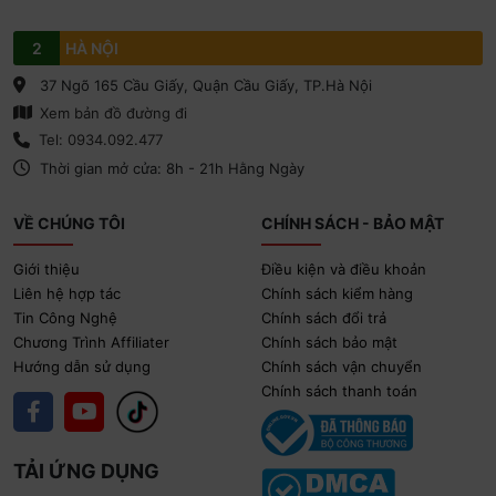
Nếu eSIM được kích hoạt trong quá trình cài đặt, đừng
2
HÀ NỘI
lo! Chỉ cần giữ tắt
Chuyển vùng dữ liệu
cho đến khi
bạn đến nơi.
37 Ngõ 165 Cầu Giấy, Quận Cầu Giấy, TP.Hà Nội
Xem bản đồ đường đi
Nếu eSIM HiROAM không hoạt động, đừng xóa — chỉ
cần cài đặt
APN
bằng mã chúng tôi gửi qua email.
Tel: 0934.092.477
Thời gian mở cửa: 8h - 21h Hằng Ngày
VỀ CHÚNG TÔI
CHÍNH SÁCH - BẢO MẬT
Giới thiệu
Điều kiện và điều khoản
Liên hệ hợp tác
Chính sách kiểm hàng
Tin Công Nghệ
Chính sách đổi trả
Chương Trình Affiliater
Chính sách bảo mật
Hướng dẫn sử dụng
Chính sách vận chuyển
Chính sách thanh toán
TẢI ỨNG DỤNG