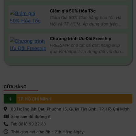
→ Quay lại
Kết nối
→ Nhấn
Mạng di động
→ Bật
Chuyển vùng dữ liệu
của
eSIM HiROAM
để bắt đầu
Giảm giá 50% Hỏa Tốc
gói dữ liệu của bạn
Giảm Giá 50% Giao hàng hỏa tốc Hà
Nội và TP.HCM. Áp dụng đơn trên
500k, điều kiện áp dụng cho đơn
hàng thanh toán Online
Chương trình Ưu Đãi Freeship
FREESHIP cho tất cả đơn hàng ship
Lưu ý quan trọng
qua Viettelpost áp dụng đối với đơn
hàng từ 200k trở lên
Kết nối với mạng Wi-Fi ổn định, tránh dùng Wi-Fi công
cộng khi cài đặt.
Mã thủ công để cài đặt eSIM không phải là đường link;
chỉ cần sao chép và dán vào đúng ô, đảm bảo đầy đủ
CỬA HÀNG
và không có khoảng trắng.
1
TP.HỒ CHÍ MINH
Nếu mã QR không hoạt động trên thiết bị iOS hoặc
Android, hãy thử cài đặt thủ công.
83 Hoàng Bật Đạt, Phuờng 15, Quận Tân Bình, TP. Hồ Chí Minh
Xem bản đồ đường đi
Đối với iOS 17.4 trở lên, bạn chỉ cần bấm vào nút
“Cài
Tel: 0818.99.22.33
đặt ngay”
trong email chúng tôi gửi, mã QR HiROAM sẽ
Thời gian mở cửa: 8h - 21h Hằng Ngày
được tự động cài đặt trên điện thoại của bạn.