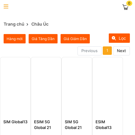
0
Trang chủ
Châu Úc
Lọc
Hàng mới
Giá Tăng Dần
Giá Giảm Dần
1
Previous
Next
SIM Global13
ESIM 5G
SIM 5G
ESIM
Global 21
Global 21
Global13