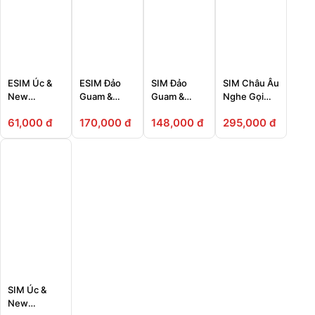
ESIM Úc &
ESIM Đảo
SIM Đảo
SIM Châu Âu
New
Guam &
Guam &
Nghe Gọi
Zealand
Saipan
Saipan
Unlimited
61,000 đ
170,000 đ
148,000 đ
295,000 đ
(Three UK)
SIM Úc &
New